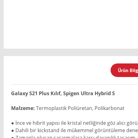
Ürün Bilg
Galaxy S21 Plus Kılıf, Spigen Ultra Hybrid S
Malzeme:
Termoplastik Poliüretan, Polikarbonat
● İnce ve hibrit yapısı ile kristal netliğinde göz alıcı gö
● Dahili bir kickstand ile mükemmel görüntüleme dene
● Zamanla oluşan sararmalara karşı dayanıklı tasarım