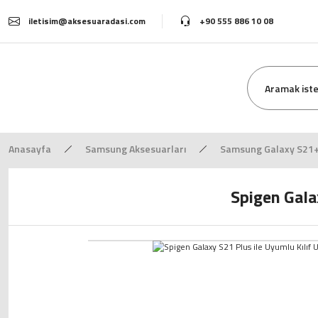
iletisim@aksesuaradasi.com
+90 555 886 10 08
Anasayfa
Samsung Aksesuarları
Samsung Galaxy S21+ 
Spigen Galax