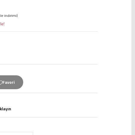
e indirimi)
le!
ıklayın