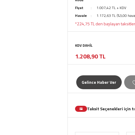
Fiyat
1.007,42 TL + KDV
Havale
1.172,63 TL (%3,00 haval
*224,75 TL den başlayan taksitler
KDV DAHİL
1.208,90 TL
Gelince Haber Ver
Taksit Seçenekleri için t