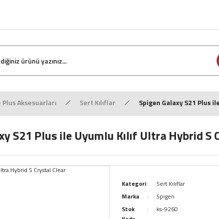
Plus Aksesuarları
Sert Kılıflar
Spigen Galaxy S21 Plus ile
y S21 Plus ile Uyumlu Kılıf Ultra Hybrid S 
Kategori
Sert Kılıflar
Marka
Spigen
Stok
ks-9260
Kodu