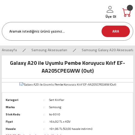
Üye Ol
ARA
Anasayfa
Samsung Aksesuarları
Samsung Galaxy A20 Aksesuarlar
Galaxy A20 ile Uyumlu Pembe Koruyucu Kılıf EF-
AA205CPEGWW (Out)
Kategori
Sert Kılıflar
Marka
Samsung
Stok Kodu
ks-9310
Fiyat
164,92 TL + KDV
Havale
191,96 TL (%3,00 havale indirimi)