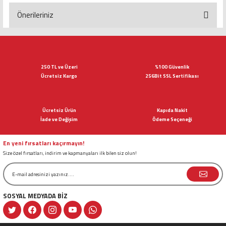
Yorum Yaz
Önerileriniz
Bu ürünün fiyat bilgisi, resim, ürün açıklamalarında ve diğer konularda
yetersiz gördüğünüz noktaları öneri formunu kullanarak tarafımıza
iletebilirsiniz.
Görüş ve önerileriniz için teşekkür ederiz.
250 TL ve Üzeri
%100 Güvenlik
Ücretsiz Kargo
256Bit SSL Sertifikası
Ürün resmi kalitesiz, bozuk veya görüntülenemiyor.
Ürün açıklamasında eksik bilgiler bulunuyor.
Ücretsiz Ürün
Kapıda Nakit
Ürün bilgilerinde hatalar bulunuyor.
İade ve Değişim
Ödeme Seçeneği
Ürün fiyatı diğer sitelerden daha pahalı.
Bu ürüne benzer farklı alternatifler olmalı.
En yeni fırsatları kaçırmayın!
Size özel fırsatları, indirim ve kapmanyaları ilk bilen siz olun!
SOSYAL MEDYADA BİZ
Gönder