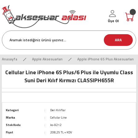
Üye Ol
ARA
Anasayfa
Apple Aksesuarları
Apple iPhone 6S Plus Aksesuarları
Cellular Line iPhone 6S Plus/6 Plus ile Uyumlu Class
Suni Deri Kılıf Kırmızı CLASSIPH655R
Kategori
Deri Kılıflar
Marka
Cellular Line
Stok Kodu
ks-9212
Fiyat
208,25 TL + KDV