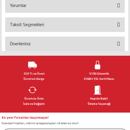
Yorumlar
Taksit Seçenekleri
Bu ürüne ilk yorumu siz yapın!
Yorum Yaz
Önerileriniz
Bu ürünün fiyat bilgisi, resim, ürün açıklamalarında ve diğer konularda
yetersiz gördüğünüz noktaları öneri formunu kullanarak tarafımıza
iletebilirsiniz.
Görüş ve önerileriniz için teşekkür ederiz.
250 TL ve Üzeri
%100 Güvenlik
Ücretsiz Kargo
256Bit SSL Sertifikası
Ürün resmi kalitesiz, bozuk veya görüntülenemiyor.
Ürün açıklamasında eksik bilgiler bulunuyor.
Ücretsiz Ürün
Kapıda Nakit
Ürün bilgilerinde hatalar bulunuyor.
İade ve Değişim
Ödeme Seçeneği
Ürün fiyatı diğer sitelerden daha pahalı.
Bu ürüne benzer farklı alternatifler olmalı.
En yeni fırsatları kaçırmayın!
Size özel fırsatları, indirim ve kapmanyaları ilk bilen siz olun!