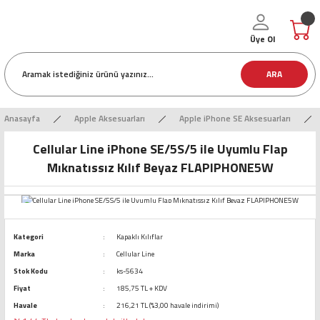
Üye Ol
ARA
Anasayfa
Apple Aksesuarları
Apple iPhone SE Aksesuarları
Cellular Line iPhone SE/5S/5 ile Uyumlu Flap
Mıknatıssız Kılıf Beyaz FLAPIPHONE5W
Kategori
Kapaklı Kılıflar
Marka
Cellular Line
Stok Kodu
ks-5634
Fiyat
185,75 TL + KDV
Havale
216,21 TL (%3,00 havale indirimi)