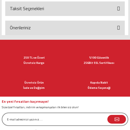
Taksit Seçenekleri
Bu ürüne ilk yorumu siz yapın!
Yorum Yaz
Önerileriniz
Bu ürünün fiyat bilgisi, resim, ürün açıklamalarında ve diğer konularda
yetersiz gördüğünüz noktaları öneri formunu kullanarak tarafımıza
iletebilirsiniz.
Görüş ve önerileriniz için teşekkür ederiz.
250 TL ve Üzeri
%100 Güvenlik
Ücretsiz Kargo
256Bit SSL Sertifikası
Ürün resmi kalitesiz, bozuk veya görüntülenemiyor.
Ürün açıklamasında eksik bilgiler bulunuyor.
Ücretsiz Ürün
Kapıda Nakit
Ürün bilgilerinde hatalar bulunuyor.
İade ve Değişim
Ödeme Seçeneği
Ürün fiyatı diğer sitelerden daha pahalı.
Bu ürüne benzer farklı alternatifler olmalı.
En yeni fırsatları kaçırmayın!
Size özel fırsatları, indirim ve kapmanyaları ilk bilen siz olun!