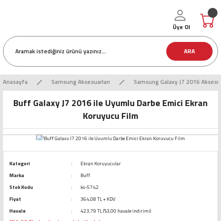
Üye Ol
ARA
Anasayfa
Samsung Aksesuarları
Samsung Galaxy J7 2016 Aksesua
Buff Galaxy J7 2016 ile Uyumlu Darbe Emici Ekran
Koruyucu Film
Kategori
Ekran Koruyucular
Marka
Buff
Stok Kodu
ks-5742
Fiyat
364,08 TL + KDV
Havale
423,79 TL (%3,00 havale indirimi)