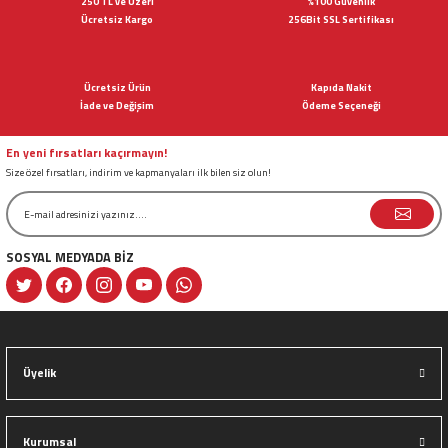
250 TL ve Üzeri
%100 Güvenlik
Ücretsiz Kargo
256Bit SSL Sertifikası
Ürün resmi kalitesiz, bozuk veya görüntülenemiyor.
Ürün açıklamasında eksik bilgiler bulunuyor.
Ücretsiz Ürün
Kapıda Nakit
Ürün bilgilerinde hatalar bulunuyor.
İade ve Değişim
Ödeme Seçeneği
Ürün fiyatı diğer sitelerden daha pahalı.
Bu ürüne benzer farklı alternatifler olmalı.
En yeni fırsatları kaçırmayın!
Size özel fırsatları, indirim ve kapmanyaları ilk bilen siz olun!
SOSYAL MEDYADA BİZ
Gönder
Üyelik
Kurumsal