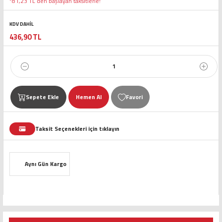
*81,23 TL den başlayan taksitlerle!
KDV DAHİL
436,90 TL
Sepete Ekle
Hemen Al
Taksit Seçenekleri için tıklayın
Aynı Gün Kargo