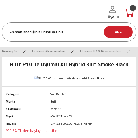
Üye Ol
ARA
Anasayfa
Huawei Aksesuarları
Huawei P10 Aksesuarları
S
Buff P10 ile Uyumlu Air Hybrid Kılıf Smoke Black
Kategori
Sert Kılıflar
Marka
Buff
Stok Kodu
ks-9151
Fiyat
404,92 TL + KDV
Havale
471,32 TL (%3,00 havale indirimi)
*90,34 TL den başlayan taksitlerle!