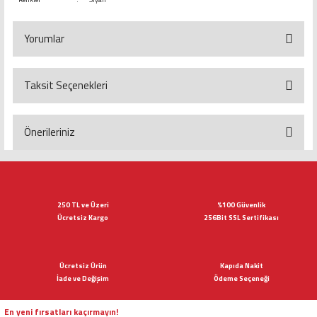
Yorumlar
Taksit Seçenekleri
Bu ürüne ilk yorumu siz yapın!
Yorum Yaz
Önerileriniz
Bu ürünün fiyat bilgisi, resim, ürün açıklamalarında ve diğer konularda
yetersiz gördüğünüz noktaları öneri formunu kullanarak tarafımıza
iletebilirsiniz.
Görüş ve önerileriniz için teşekkür ederiz.
250 TL ve Üzeri
%100 Güvenlik
Ücretsiz Kargo
256Bit SSL Sertifikası
Ürün resmi kalitesiz, bozuk veya görüntülenemiyor.
Ürün açıklamasında eksik bilgiler bulunuyor.
Ücretsiz Ürün
Kapıda Nakit
Ürün bilgilerinde hatalar bulunuyor.
İade ve Değişim
Ödeme Seçeneği
Ürün fiyatı diğer sitelerden daha pahalı.
Bu ürüne benzer farklı alternatifler olmalı.
En yeni fırsatları kaçırmayın!