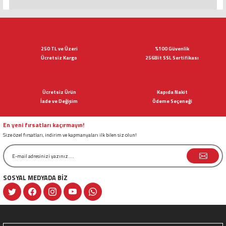
Bu ürünün fiyat bilgisi, resim, ürün açıklamalarında ve diğer konularda
yetersiz gördüğünüz noktaları öneri formunu kullanarak tarafımıza
iletebilirsiniz.
Görüş ve önerileriniz için teşekkür ederiz.
250 TL ve Üzeri
%100 Güvenlik
Ücretsiz Kargo
256Bit SSL Sertifikası
Ürün resmi kalitesiz, bozuk veya görüntülenemiyor.
Ürün açıklamasında eksik bilgiler bulunuyor.
Ücretsiz Ürün
Kapıda Nakit
Ürün bilgilerinde hatalar bulunuyor.
İade ve Değişim
Ödeme Seçeneği
Ürün fiyatı diğer sitelerden daha pahalı.
Bu ürüne benzer farklı alternatifler olmalı.
En yeni fırsatları kaçırmayın!
Size özel fırsatları, indirim ve kapmanyaları ilk bilen siz olun!
SOSYAL MEDYADA BİZ
Gönder