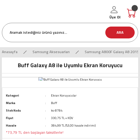
Üye Ol
ARA
Anasayfa
Samsung Aksesuarları
Samsung A800F Galaxy A8 2015 
Buff Galaxy A8 ile Uyumlu Ekran Koruyucu
Kategori
Ekran Koruyucular
Marka
Buff
Stok Kodu
ks-8784
Fiyat
330,75 TL + KDV
Havale
384,99 TL (%3,00 havale indirimi)
*73,79 TL den başlayan taksitlerle!