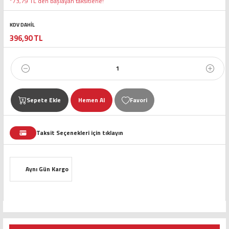
*73,79 TL den başlayan taksitlerle!
KDV DAHİL
396,90 TL
Sepete Ekle
Hemen Al
Taksit Seçenekleri için tıklayın
Aynı Gün Kargo