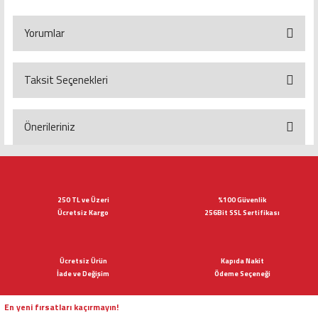
Yorumlar
Taksit Seçenekleri
Bu ürüne ilk yorumu siz yapın!
Yorum Yaz
Önerileriniz
Bu ürünün fiyat bilgisi, resim, ürün açıklamalarında ve diğer konularda
yetersiz gördüğünüz noktaları öneri formunu kullanarak tarafımıza
iletebilirsiniz.
Görüş ve önerileriniz için teşekkür ederiz.
250 TL ve Üzeri
%100 Güvenlik
Ücretsiz Kargo
256Bit SSL Sertifikası
Ürün resmi kalitesiz, bozuk veya görüntülenemiyor.
Ürün açıklamasında eksik bilgiler bulunuyor.
Ücretsiz Ürün
Kapıda Nakit
Ürün bilgilerinde hatalar bulunuyor.
İade ve Değişim
Ödeme Seçeneği
Ürün fiyatı diğer sitelerden daha pahalı.
Bu ürüne benzer farklı alternatifler olmalı.
En yeni fırsatları kaçırmayın!