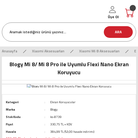
Üye Ol
ARA
Anasayfa
Xiaomi Aksesuarları
Xiaomi Mi 8 Aksesuarları
Ek
Blogy Mi 8/ Mi 8 Pro ile Uyumlu Flexi Nano Ekran
Koruyucu
Kategori
Ekran Koruyucular
Marka
Blogy
Stok Kodu
ks-8739
Fiyat
330,75 TL + KDV
Havale
384,99 TL (%3,00 havale indirimi)