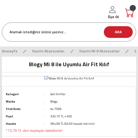
Üye Ol
ARA
Anasayfa
Xiaomi Aksesuarları
Xiaomi Mi 8 Aksesuarları
Se
Blogy Mi 8 ile Uyumlu Air Fit Kılıf
Kategori
Sert Kılıflar
Marka
Blogy
Stok Kodu
ks-7589
Fiyat
330,75 TL + KDV
Havale
384,99 TL (%3,00 havale indirimi)
*73,79 TL den başlayan taksitlerle!