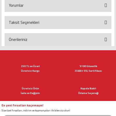
Yorumlar
Taksit Seçenekleri
Bu ürüne ilk yorumu siz yapın!
Yorum Yaz
Önerileriniz
Bu ürünün fiyat bilgisi, resim, ürün açıklamalarında ve diğer konularda
yetersiz gördüğünüz noktaları öneri formunu kullanarak tarafımıza
iletebilirsiniz.
Görüş ve önerileriniz için teşekkür ederiz.
250 TL ve Üzeri
%100 Güvenlik
Ücretsiz Kargo
256Bit SSL Sertifikası
Ürün resmi kalitesiz, bozuk veya görüntülenemiyor.
Ürün açıklamasında eksik bilgiler bulunuyor.
Ücretsiz Ürün
Kapıda Nakit
Ürün bilgilerinde hatalar bulunuyor.
İade ve Değişim
Ödeme Seçeneği
Ürün fiyatı diğer sitelerden daha pahalı.
Bu ürüne benzer farklı alternatifler olmalı.
En yeni fırsatları kaçırmayın!
Size özel fırsatları, indirim ve kapmanyaları ilk bilen siz olun!