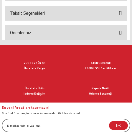
Taksit Seçenekleri
Bu ürüne ilk yorumu siz yapın!
Yorum Yaz
Önerileriniz
Bu ürünün fiyat bilgisi, resim, ürün açıklamalarında ve diğer konularda
yetersiz gördüğünüz noktaları öneri formunu kullanarak tarafımıza
iletebilirsiniz.
Görüş ve önerileriniz için teşekkür ederiz.
250 TL ve Üzeri
%100 Güvenlik
Ücretsiz Kargo
256Bit SSL Sertifikası
Ürün resmi kalitesiz, bozuk veya görüntülenemiyor.
Ürün açıklamasında eksik bilgiler bulunuyor.
Ücretsiz Ürün
Kapıda Nakit
Ürün bilgilerinde hatalar bulunuyor.
İade ve Değişim
Ödeme Seçeneği
Ürün fiyatı diğer sitelerden daha pahalı.
Bu ürüne benzer farklı alternatifler olmalı.
En yeni fırsatları kaçırmayın!
Size özel fırsatları, indirim ve kapmanyaları ilk bilen siz olun!