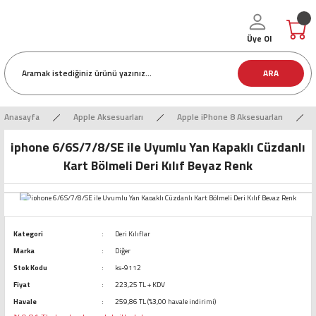
Üye Ol
ARA
Anasayfa
Apple Aksesuarları
Apple iPhone 8 Aksesuarları
iphone 6/6S/7/8/SE ile Uyumlu Yan Kapaklı Cüzdanlı
Kart Bölmeli Deri Kılıf Beyaz Renk
Kategori
Deri Kılıflar
Marka
Diğer
Stok Kodu
ks-9112
Fiyat
223,25 TL + KDV
Havale
259,86 TL (%3,00 havale indirimi)