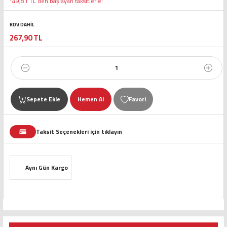
*49,81 TL den başlayan taksitlerle!
KDV DAHİL
267,90 TL
Sepete Ekle
Hemen Al
Taksit Seçenekleri için tıklayın
Aynı Gün Kargo