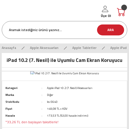
Üye Ol
ARA
Anasayfa
Apple Aksesuarları
Apple Tabletler
Apple iPad 1
iPad 10.2 (7. Nesil) ile Uyumlu Cam Ekran Koruyucu
Kategori
Apple iPad 10.2 (7.Nesil) Aksesuarları
Marka
Diğer
Stok Kodu
ks-5640
Fiyat
149,08 TL + KDV
Havale
173,53 TL (%3,00 havale indirimi)
*33,26 TL den başlayan taksitlerle!