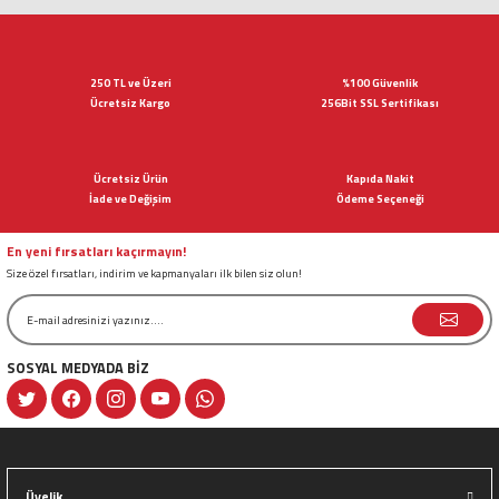
Bu ürünün fiyat bilgisi, resim, ürün açıklamalarında ve diğer konularda
yetersiz gördüğünüz noktaları öneri formunu kullanarak tarafımıza
iletebilirsiniz.
Görüş ve önerileriniz için teşekkür ederiz.
250 TL ve Üzeri
%100 Güvenlik
Ücretsiz Kargo
256Bit SSL Sertifikası
Ürün resmi kalitesiz, bozuk veya görüntülenemiyor.
Ürün açıklamasında eksik bilgiler bulunuyor.
Ücretsiz Ürün
Kapıda Nakit
Ürün bilgilerinde hatalar bulunuyor.
İade ve Değişim
Ödeme Seçeneği
Ürün fiyatı diğer sitelerden daha pahalı.
Bu ürüne benzer farklı alternatifler olmalı.
En yeni fırsatları kaçırmayın!
Size özel fırsatları, indirim ve kapmanyaları ilk bilen siz olun!
SOSYAL MEDYADA BİZ
Gönder
Üyelik