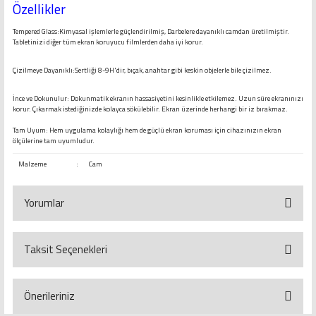
Özellikler
Tempered Glass:Kimyasal işlemlerle güçlendirilmiş, Darbelere dayanıklı camdan üretilmiştir.
Tabletinizi diğer tüm ekran koruyucu filmlerden daha iyi korur.
Çizilmeye Dayanıklı:Sertliği 8-9H'dir, bıçak, anahtar gibi keskin objelerle bile çizilmez.
İnce ve Dokunulur: Dokunmatik ekranın hassasiyetini kesinlikle etkilemez. Uzun süre ekranınızı
korur. Çıkarmak istediğinizde kolayca sökülebilir. Ekran üzerinde herhangi bir iz bırakmaz.
Tam Uyum: Hem uygulama kolaylığı hem de güçlü ekran koruması için cihazınızın ekran
ölçülerine tam uyumludur.
Malzeme
:
Cam
Yorumlar
Taksit Seçenekleri
Bu ürüne ilk yorumu siz yapın!
Yorum Yaz
Önerileriniz