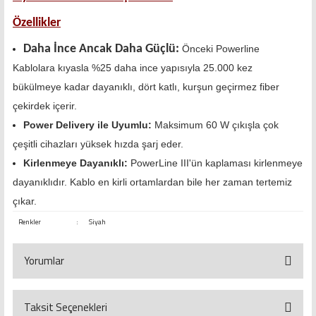
Özellikler
Daha İnce Ancak Daha Güçlü:
Önceki Powerline
Kablolara kıyasla %25 daha ince yapısıyla 25.000 kez
bükülmeye kadar dayanıklı, dört katlı, kurşun geçirmez fiber
çekirdek içerir.
Power Delivery ile Uyumlu:
Maksimum 60 W çıkışla çok
çeşitli cihazları yüksek hızda şarj eder.
Kirlenmeye Dayanıklı:
PowerLine III'ün kaplaması kirlenmeye
dayanıklıdır. Kablo en kirli ortamlardan bile her zaman tertemiz
çıkar.
Renkler
:
Siyah
Yorumlar
Taksit Seçenekleri
Bu ürüne ilk yorumu siz yapın!