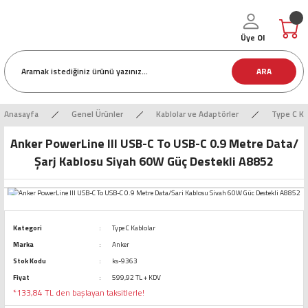
Üye Ol
ARA
Anasayfa
Genel Ürünler
Kablolar ve Adaptörler
Type C Ka
Anker PowerLine III USB-C To USB-C 0.9 Metre Data/
Şarj Kablosu Siyah 60W Güç Destekli A8852
Kategori
Type C Kablolar
Marka
Anker
Stok Kodu
ks-9363
Fiyat
599,92 TL + KDV
*133,84 TL den başlayan taksitlerle!