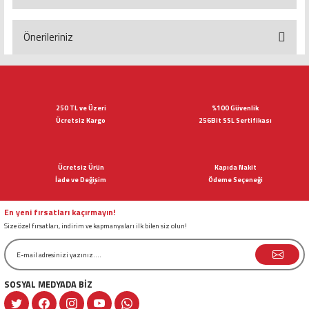
Yorum Yaz
Önerileriniz
Bu ürünün fiyat bilgisi, resim, ürün açıklamalarında ve diğer konularda
yetersiz gördüğünüz noktaları öneri formunu kullanarak tarafımıza
iletebilirsiniz.
Görüş ve önerileriniz için teşekkür ederiz.
250 TL ve Üzeri
%100 Güvenlik
Ücretsiz Kargo
256Bit SSL Sertifikası
Ürün resmi kalitesiz, bozuk veya görüntülenemiyor.
Ürün açıklamasında eksik bilgiler bulunuyor.
Ücretsiz Ürün
Kapıda Nakit
Ürün bilgilerinde hatalar bulunuyor.
İade ve Değişim
Ödeme Seçeneği
Ürün fiyatı diğer sitelerden daha pahalı.
Bu ürüne benzer farklı alternatifler olmalı.
En yeni fırsatları kaçırmayın!
Size özel fırsatları, indirim ve kapmanyaları ilk bilen siz olun!
SOSYAL MEDYADA BİZ
Gönder